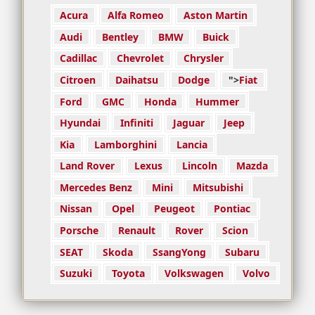
Acura
Alfa Romeo
Aston Martin
Audi
Bentley
BMW
Buick
Cadillac
Chevrolet
Chrysler
Citroen
Daihatsu
Dodge
">
Fiat
Ford
GMC
Honda
Hummer
Hyundai
Infiniti
Jaguar
Jeep
Kia
Lamborghini
Lancia
Land Rover
Lexus
Lincoln
Mazda
Mercedes Benz
Mini
Mitsubishi
Nissan
Opel
Peugeot
Pontiac
Porsche
Renault
Rover
Scion
SEAT
Skoda
SsangYong
Subaru
Suzuki
Toyota
Volkswagen
Volvo